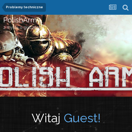
Problemy techniczne
PolishArmy
z myślą o graczach
Witaj
Guest!