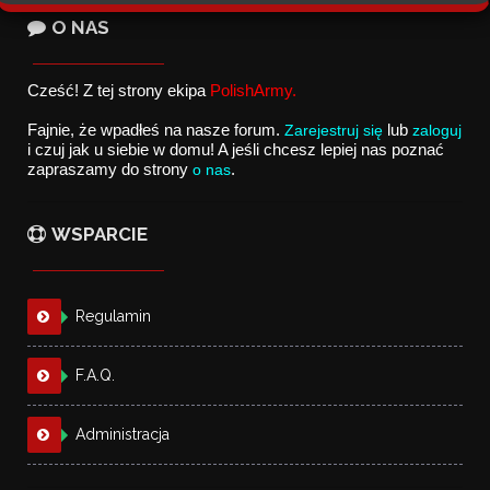
O NAS
Cześć! Z tej strony ekipa 
PolishArmy.
Fajnie, że wpadłeś na nasze forum. 
Zarejestruj się
lub 
zaloguj
i czuj jak u siebie w domu! A jeśli chcesz lepiej nas poznać 
zapraszamy do strony
o nas
. 
WSPARCIE
Regulamin
F.A.Q.
Administracja