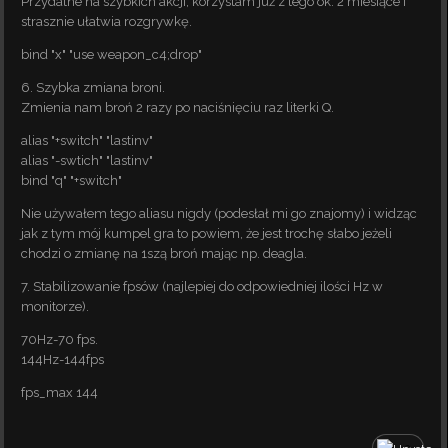
Przydatne na szybkich akcji, korzystam już z tego ok. 2 miesiące i
strasznie ułatwia rozgrywkę.
bind "x" "use weapon_c4;drop"
6. Szybka zmiana broni.
Zmienia nam broń 2 razy po naciśnięciu raz literki Q.
alias "+switch" "lastinv"
alias "-swtich" "lastinv"
bind "q" "+switch"
Nie używałem tego aliasu nigdy (podesłał mi go znajomy) i widząc
jak z tym mój kumpel gra to powiem, że jest trochę słabo jeżeli
chodzi o zmianę na 1szą broń mając np. deagla.
7. Stabilizowanie fpsów (najlepiej do odpowiedniej ilości Hz w
monitorze).
70Hz-70 fps.
144Hz-144fps
fps_max 144