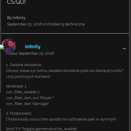
CS:GO!
By
Infinity
September 23, 2016
in
Problemy techniczne
Infinity
Posted
September 23, 2016
1. Zadane obrażenia.
Chcesz zobaczyć komu zadałeś obrażenia podczas bieżącej rundy?
Użyj poniższych komend:
developer 1
con_filter_enable 2
con_filter_text_out "Player:"
con_filter_text "damage"
2. Podpowiedź.
Chyba każdy zna już ten sposób na rozbrojenie paki w dymnym
bind "F1" "toggle gameinstructor_enable";