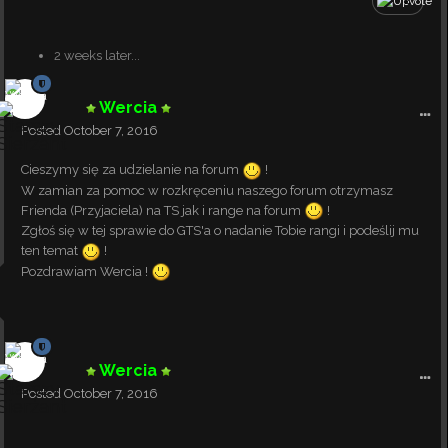
2
2 weeks later...
Wercia
Posted
October 7, 2016
Cieszymy się za udzielanie na forum
!
W zamian za pomoc w rozkręceniu naszego forum otrzymasz
Frienda (Przyjaciela) na TS jak i range na forum
!
Zgłoś się w tej sprawie do GTS'a o nadanie Tobie rangi i podeślij mu
ten temat
!
Pozdrawiam Wercia !
Wercia
Posted
October 7, 2016