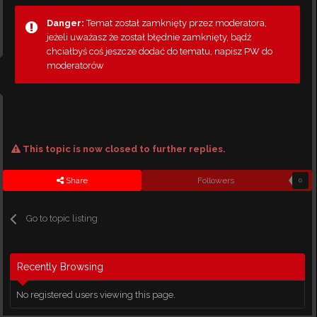
Danger:
Temat został zamknięty przez moderatora,
jeżeli uważasz że został błędnie zamknięty, bądź
chciałbyś coś jeszcze dodać do tematu, napisz PW do
moderatorów
This topic is now closed to further replies.
Share
Followers
0
Go to topic listing
Recently Browsing
No registered users viewing this page.