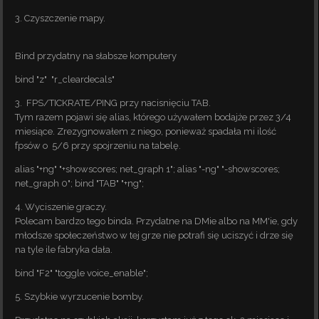
3. Czyszczenie mapy.
Bind przydatny na słabsze komputery
bind "z" "r_cleardecals"
3. FPS/TICKRATE/PING przy nacisnięciu TAB.
Tym razem pojawi się alias, którego używałem bodajże przez 3/4
miesiące. Zrezygnowałem z niego, ponieważ spadała mi ilość
fpsów o 5/6 przy spojrzeniu na tabelę.
alias "+ng" "+showscores; net_graph 1"; alias "-ng" "-showscores;
net_graph 0"; bind "TAB" "+ng";
4. Wyciszenie graczy.
Polecam bardzo tego binda. Przydatne na DMie albo na MM'ie, gdy
młodsze społeczeństwo w tej grze nie potrafi się uciszyć i drze się
na tyle ile fabryka dała.
bind "F2" "toggle voice_enable";
5. Szybkie wyrzucenie bomby.