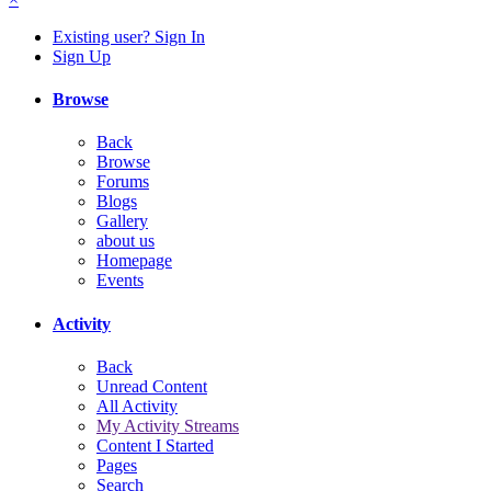
Existing user? Sign In
Sign Up
Browse
Back
Browse
Forums
Blogs
Gallery
about us
Homepage
Events
Activity
Back
Unread Content
All Activity
My Activity Streams
Content I Started
Pages
Search