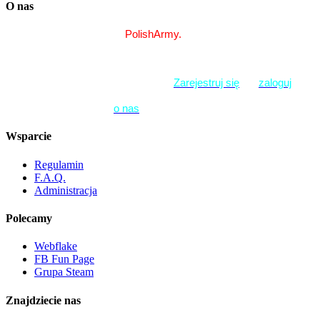
O nas
Cześć! Z tej strony ekipa 
PolishArmy.
Fajnie, że wpadłeś na nasze forum. 
Zarejestruj się
lub 
zaloguj
i 
czuj jak u siebie w domu! A jeśli chcesz lepiej nas poznać 
zapraszamy do strony
o nas
. 
Wsparcie
Regulamin
F.A.Q.
Administracja
Polecamy
Webflake
FB Fun Page
Grupa Steam
Znajdziecie nas