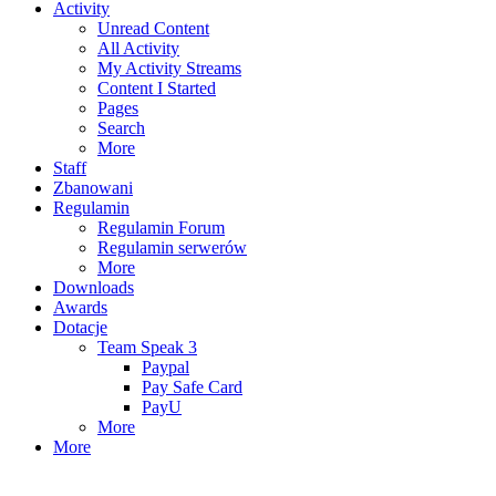
Activity
Unread Content
All Activity
My Activity Streams
Content I Started
Pages
Search
More
Staff
Zbanowani
Regulamin
Regulamin Forum
Regulamin serwerów
More
Downloads
Awards
Dotacje
Team Speak 3
Paypal
Pay Safe Card
PayU
More
More