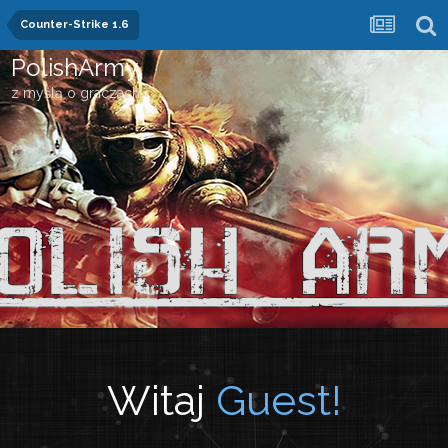
Counter-Strike 1.6
PolishArmy
z myślą o graczach
Witaj
Guest!