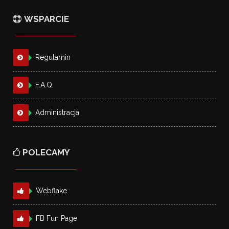
WSPARCIE
Regulamin
F.A.Q.
Administracja
POLECAMY
Webflake
FB Fun Page