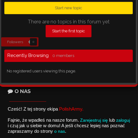
Start new topic
There are no topics in this forum yet
Start the first topic
Followers
0
Recently Browsing
0 members
No registered users viewing this page.
O NAS
Cześć! Z tej strony ekipa 
PolishArmy.
Fajnie, że wpadłeś na nasze forum. 
Zarejestruj się
lub 
zaloguj
i czuj jak u siebie w domu! A jeśli chcesz lepiej nas poznać 
zapraszamy do strony
o nas
. 