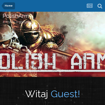
Home
PolishArmy
z myślą o graczach
Witaj
Guest!