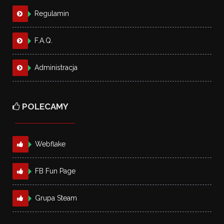
Regulamin
F.A.Q.
Administracja
POLECAMY
Webflake
FB Fun Page
Grupa Steam