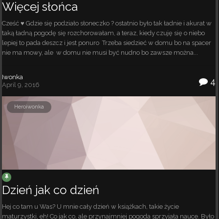
Więcej słońca
Cześć ♥ Gdzie się podziało słoneczko ? ostatnio było tak ładnie i akurat w
taką ładną pogodę się rozchorowałam, a teraz, kiedy czuję się o niebo
lepiej to pada deszcz i jest ponuro Trzeba siedzieć w domu bo na spacer
nie ma mowy, ale w domu nie musi być nudno bo zawsze można...
Iwonka
4
April 9, 2016
Heroiwonka
Dzień jak co dzień
Hej co tam u Was? U mnie cały dzień w książkach, takie życie
maturzystki, eh! Co jak co, ale przynajmniej pogoda sprzyjała nauce. Było