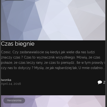
Czas biegnie
Cześć. Czy zastanawialiście się kiedyś jak wiele dla nas ludzi
znaczy czas ? Czas to wyznacznik wszystkiego. Mówią, że czas
pokaże, że czas leczy rany, że czas to pieniądz.. Ile w tym prawdy i
czy nas to dotyczy ? Myślę, że jak najbardziej tak, U mnie ostatnio...
Iwonka
2
April 24, 2016
Heroiwonka