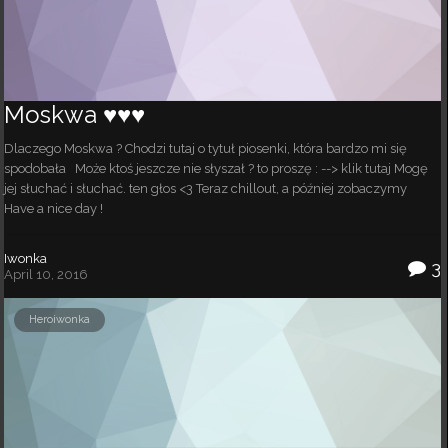
Moskwa ♥♥♥
Dlaczego Moskwa ? Chodzi tutaj o tytuł piosenki, która bardzo mi się
spodobała Może ktoś jeszcze nie słyszał ? to proszę : --> klik tutaj Mogę
jej słuchać i słuchać. ten głos <3 Teraz chillout, a później zobaczymy
Have a nice day !
Iwonka
3
April 10, 2016
Heroiwonka