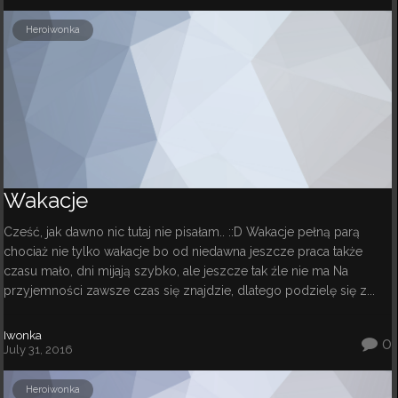
Heroiwonka
Wakacje
Cześć, jak dawno nic tutaj nie pisałam.. ::D Wakacje pełną parą
chociaż nie tylko wakacje bo od niedawna jeszcze praca także
czasu mało, dni mijają szybko, ale jeszcze tak źle nie ma Na
przyjemności zawsze czas się znajdzie, dlatego podzielę się z...
Iwonka
0
July 31, 2016
Heroiwonka